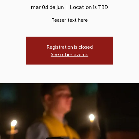
mar 04 de jun
  |  
Location is TBD
Teaser text here
Registration is closed
See other events