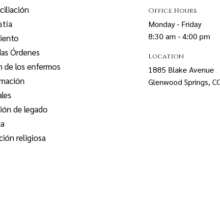
iliación
Office Hours
stía
Monday - Friday
8:30 am - 4:00 pm
iento
das Órdenes
Location
n de los enfermos
1885 Blake Avenue
rmación
Glenwood Springs, 
ales
ión de legado
ia
ión religiosa