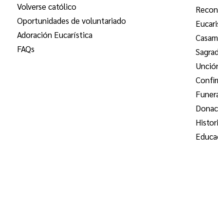
Volverse católico
Reconc
Oportunidades de voluntariado
Eucari
Adoración Eucarística
Casam
FAQs
Sagra
Unció
Confi
Funer
Donac
Histor
Educac