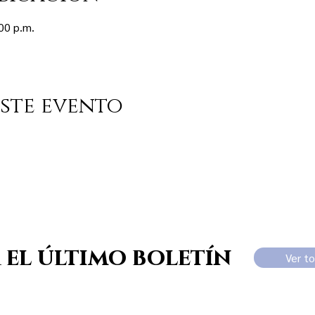
00 p.m.
ste evento
 el último boletín
Ver t