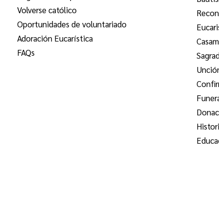
Volverse católico
Reconc
Oportunidades de voluntariado
Eucari
Adoración Eucarística
Casam
FAQs
Sagra
Unció
Confi
Funer
Donac
Histor
Educac