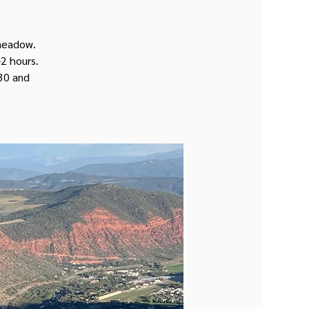
 meadow.
2 hours.
:30 and