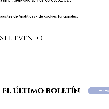
tain Dr, Glenwood Springs, CO 81601, USA
justes de Analíticas y de cookies funcionales.
ste evento
 el último boletín
Ver t