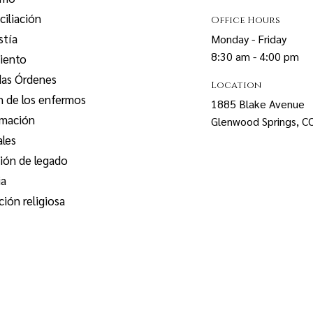
iliación
Office Hours
stía
Monday - Friday
8:30 am - 4:00 pm
iento
das Órdenes
Location
n de los enfermos
1885 Blake Avenue
rmación
Glenwood Springs, 
ales
ión de legado
ia
ión religiosa