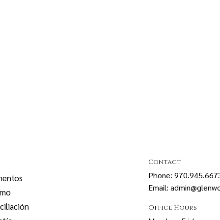
Contact
Phone: 970.945.667
mentos
Email: admin@glenwo
smo
iliación
Office Hours