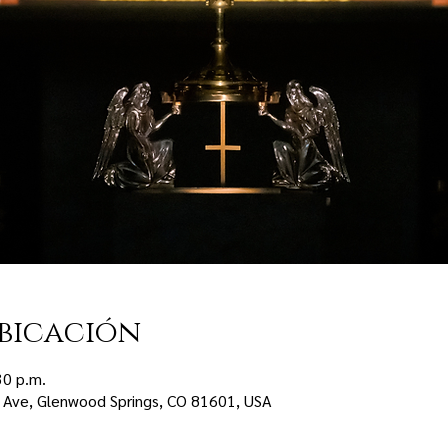
bicación
30 p.m.
 Ave, Glenwood Springs, CO 81601, USA