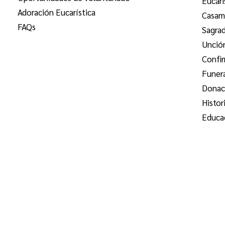
Eucari
Adoración Eucarística
Casam
FAQs
Sagra
Unció
Confi
Funer
Donac
Histor
Educac