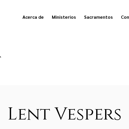
Acerca de
Ministerios
Sacramentos
Con
a
Lent Vespers