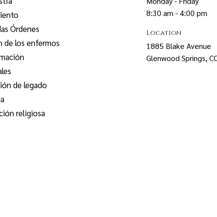
stía
Monday - Friday
8:30 am - 4:00 pm
iento
das Órdenes
Location
n de los enfermos
1885 Blake Avenue
rmación
Glenwood Springs, 
ales
ión de legado
ia
ión religiosa